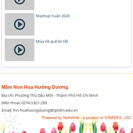
Mashup Xuân 2026
Múa Về quê ăn tết
Mầm Non Hoa Hướng Dương
Địa chỉ: Phường Thủ Dầu Một - Thành Phố Hồ Chí Minh
Điện thoại: 0274.3.821.269
Email: mn-hoahuongduong@tptdm.edu.vn
Powered by
NuKeViet
- a product of
VINADES.,JSC