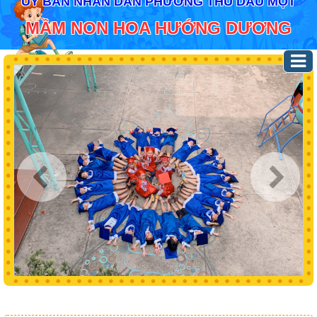
ỦY BAN NHÂN DÂN PHƯỜNG THỦ DẦU MỘT
MẦM NON HOA HƯỚNG DƯƠNG